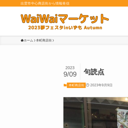
出雲市中心商店街から情報発信
ホーム
本町商店街
2023
句読点
9/09
2023年9月9日
本町商店街