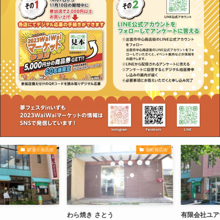
駅通り商店街
扇町商店街
わら焼き さとう
有限会社ユアサ