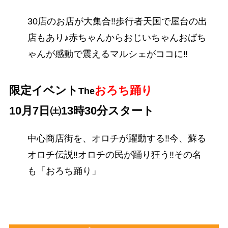
30店のお店が大集合‼歩行者天国で屋台の出
店もあり♪赤ちゃんからおじいちゃんおばち
ゃんが感動で震えるマルシェがココに‼
限定イベント
おろち踊り
The
10月7日㈯
13時30分スタート
中心商店街を、オロチが躍動する‼今、蘇る
オロチ伝説‼オロチの民が踊り狂う‼その名
も「おろち踊り」