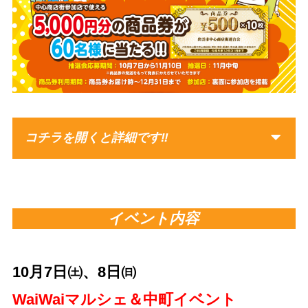
コチラを開くと詳細です‼
イベント内容
10月7日㈯、8日㈰
WaiWaiマルシェ＆中町イベント