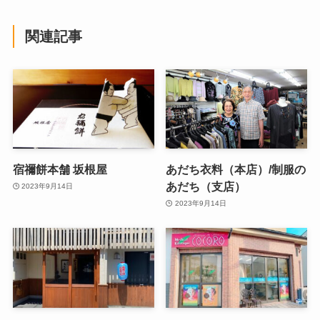
関連記事
宿禰餅本舗 坂根屋
あだち衣料（本店）/制服の
あだち（支店）
2023年9月14日
2023年9月14日