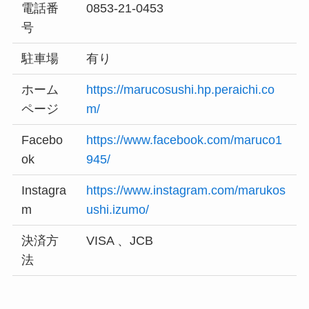
電話番
0853-21-0453
号
駐車場
有り
ホーム
https://marucosushi.hp.peraichi.co
ページ
m/
Facebo
https://www.facebook.com/maruco1
ok
945/
Instagra
https://www.instagram.com/marukos
m
ushi.izumo/
決済方
VISA 、JCB
法